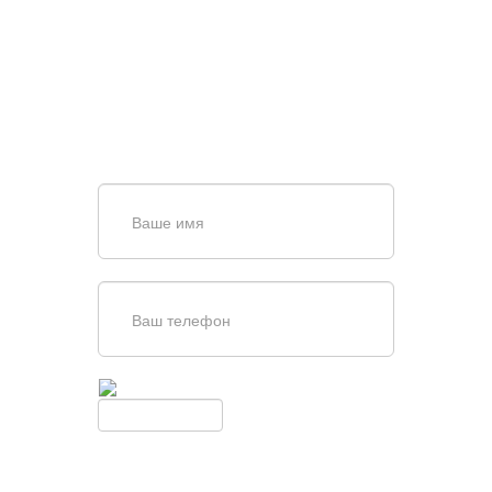
ПОИСКЕ И ПОДБОРЕ
ВОРОТ?
Задайте вопрос нашему
специалисту по телефону
+7 (863)
256-67-74
или оставьте заявку в форме
обратной связи
Введите симолы с картинки
Обновить
Нажимая кнопку, вы соглашаетесь с