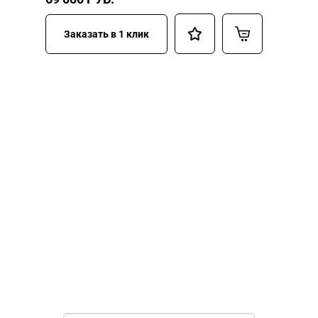
Заказать в 1 клик
НУЖНА ПОМОЩЬ В
ПОИСКЕ И ПОДБОРЕ
ВОРОТ?
Задайте вопрос нашему
специалисту по телефону
+7 (863)
256-67-74
или оставьте заявку в форме
обратной связи