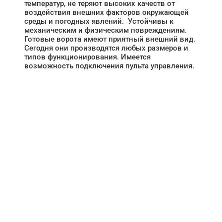
температур, не теряют высоких качеств от
воздействия внешних факторов окружающей
среды и погодных явлений. Устойчивы к
механическим и физическим повреждениям.
Готовые ворота имеют приятный внешний вид.
Сегодня они производятся любых размеров и
типов функционирования. Имеется
возможность подключения пульта управления.
НУЖНА ПОМОЩЬ В
ПОИСКЕ И ПОДБОРЕ
ВОРОТ?
Задайте вопрос нашему
специалисту по телефону
+7 (863)
256-67-74
или оставьте заявку в форме
обратной связи