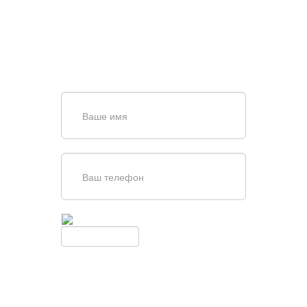
ВОРОТ?
Задайте вопрос нашему
специалисту по телефону
+7 (863)
256-67-74
или оставьте заявку в форме
обратной связи
Введите симолы с картинки
Обновить
Нажимая кнопку, вы соглашаетесь с
условиями обработки
персональных данных