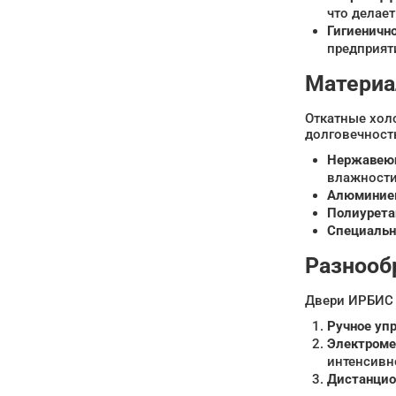
что делае
Гигиенично
предприят
Материа
Откатные хол
долговечност
Нержавею
влажности
Алюминие
Полиурета
Специальн
Разнооб
Двери ИРБИС 
Ручное уп
Электроме
интенсивн
Дистанцио