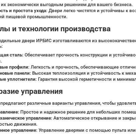
т их экономически выгодным решением для вашего бизнеса.
сть и простота ухода
: Двери легко чистятся и устойчивы к в
ий пищевой промышленности.
лы и технологии производства
одильные двери ИРБИС изготавливаются из высококачестве
ь:
щая сталь
: Обеспечивает прочность конструкции и устойчив
.
вые профили
: Легкость и прочность, обеспечивающие отлич
новые панели
: Высокая теплоизоляция и устойчивость к ме
ые уплотнители
: Гарантия высокой герметичности и минима
разие управления
предлагают различные варианты управления, чтобы удовлетв
равление
: Простое и надежное решение для небольших поме
ханическое управление
: Автоматическое открывание и закры
остью движения.
нное управление
: Управление дверями с помощью пульта или