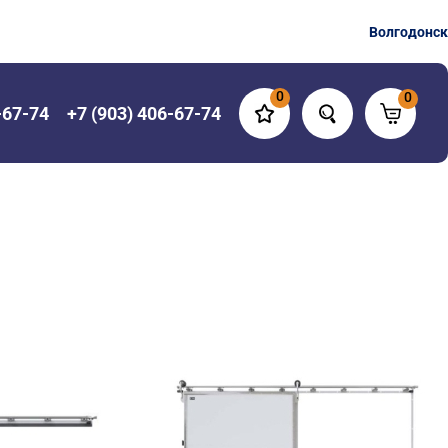
Волгодонск
0
0
-67-74
+7 (903) 406-67-74