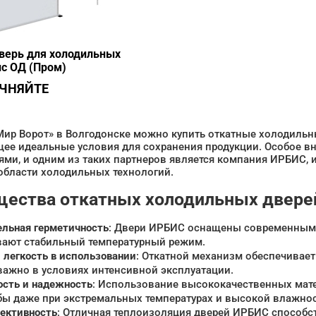
верь для холодильных
с ОД (Пром)
ОЧНЯЙТЕ
Мир Ворот» в Волгодонске можно купить откатные холодильн
ее идеальные условия для сохранения продукции. Особое в
ями, и одним из таких партнеров является компания ИРБИС,
области холодильных технологий.
ества откатных холодильных двер
льная герметичность
: Двери ИРБИС оснащены современными
ают стабильный температурный режим.
 легкость в использовании
: Откатной механизм обеспечивает
важно в условиях интенсивной эксплуатации.
ость и надежность
: Использование высококачественных мате
бы даже при экстремальных температурах и высокой влажнос
ективность
: Отличная теплоизоляция дверей ИРБИС способст