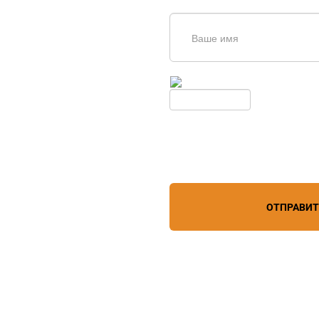
щь в
дборе
Введите симолы с картинки
Обновить
Нажимая кнопку, вы соглашает
лефону
+7 (863) 256-67-74
персональных данных
зи
ОТПРАВИ
дистрибьютор