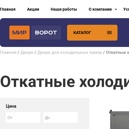
Главная
Акции
Наши работы
О компании
Ус
КАТАЛОГ
Главная
/
Двери
/
Двери для холодильных камер
/ Откатные 
Откатные холод
Цена