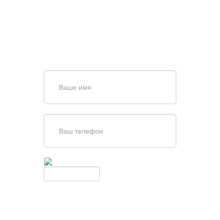
ВОРОТ?
Задайте вопрос нашему
специалисту по телефону
+7 (863)
256-67-74
или оставьте заявку в форме
обратной связи
Введите симолы с картинки
Обновить
Нажимая кнопку, вы соглашаетесь с
условиями обработки