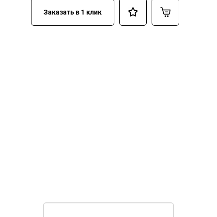
Заказать в 1 клик
НУЖНА ПОМОЩЬ В
ПОИСКЕ И ПОДБОРЕ
ВОРОТ?
Задайте вопрос нашему
специалисту по телефону
+7 (863)
256-67-74
или оставьте заявку в форме
обратной связи