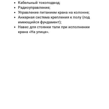
Кабельный токоподвод;
Радиоуправление;
Управление питанием крана на колонне;
Анкерная система крепления к полу (под
имеющийся фундамент);
Навес для стоянки тали при исполнении
крана «На улице».
НУЖНА ПОМОЩЬ В
ПОИСКЕ И ПОДБОРЕ
ВОРОТ?
Задайте вопрос нашему
специалисту по телефону
+7 (863)
256-67-74
или оставьте заявку в форме