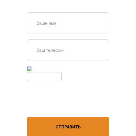
обратной связи
Введите симолы с картинки
Обновить
Нажимая кнопку, вы соглашаетесь с
условиями обработки
персональных данных
ОТПРАВИТЬ