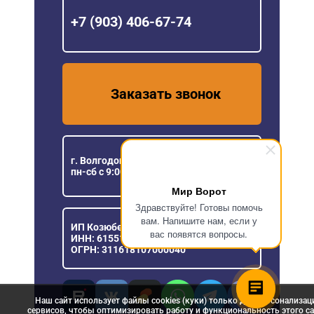
+7 (903) 406-67-74
Заказать звонок
г. Волгодонск, ул.Степная, 98
пн-сб с 9:00 до 18:00
Мир Ворот
Здравствуйте! Готовы помочь
вам. Напишите нам, если у
ИП Козюберда Денис Александрович
вас появятся вопросы.
ИНН: 615516030057
ОГРН: 311618107000040
Наш сайт использует файлы cookies (куки) только для персонализац
сервисов, чтобы оптимизировать работу и функциональность этого са