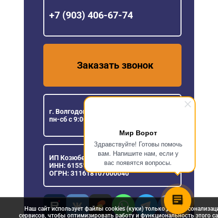
+7 (903) 406-67-74
Заказать звонок
г. Волгодонск, ул.Степная, 98
пн-сб с 9:00 до 18:00
Мир Ворот
Здравствуйте! Готовы помочь
вам. Напишите нам, если у
ИП Козюберда Денис Александрович
вас появятся вопросы.
ИНН: 615516030057
ОГРН: 311618107000040
Наш сайт использует файлы cookies (куки) только для персонализац
сервисов, чтобы оптимизировать работу и функциональность этого са