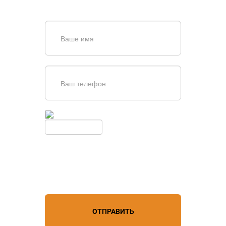
обратной связи
Введите симолы с картинки
Обновить
Нажимая кнопку, вы соглашаетесь с
условиями обработки
персональных данных
ОТПРАВИТЬ