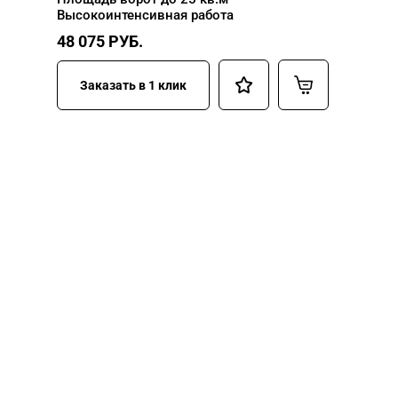
Высокоинтенсивная работа
48 075
РУБ.
Заказать в 1 клик
НУЖНА ПОМОЩЬ В
ПОИСКЕ И ПОДБОРЕ
ВОРОТ?
Задайте вопрос нашему
специалисту по телефону
+7 (863)
256-67-74
или оставьте заявку в форме