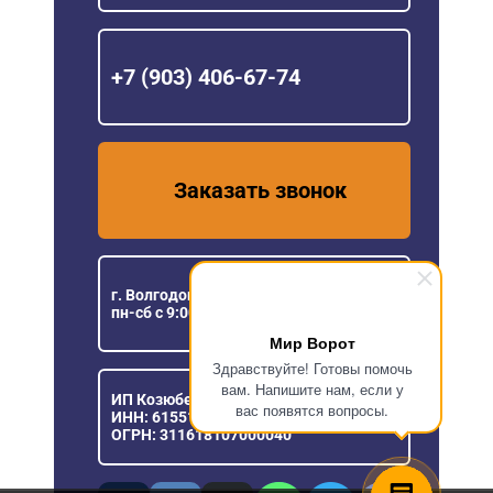
+7 (903) 406-67-74
Заказать звонок
г. Волгодонск, ул.Степная, 98
пн-сб с 9:00 до 18:00
Мир Ворот
Здравствуйте! Готовы помочь
вам. Напишите нам, если у
ИП Козюберда Денис Александрович
вас появятся вопросы.
ИНН: 615516030057
ОГРН: 311618107000040