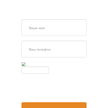
256-67-74
или оставьте заявку в форме
обратной связи
Введите симолы с картинки
Обновить
Нажимая кнопку, вы соглашаетесь с
условиями обработки
персональных данных